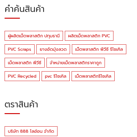
คำค้นสินค้า
ผู้ผลิตเม็ดพลาสติก ปทุมธานี
ผลิตเม็ดพลาสติก PVC
PVC Scraps
ยางอัดมุ้งลวด
เม็ดพลาสติก พีวีซี รีไซเคิล
เม็ดพลาสติก พีวีซี
จำหน่ายเม็ดพลาสติกราคาถูก
PVC Recycled
pvc รีไซเคิล
เม็ดพลาสติกรีไซเคิล
ตราสินค้า
บริษัท 888 ไลอ้อน จำกัด