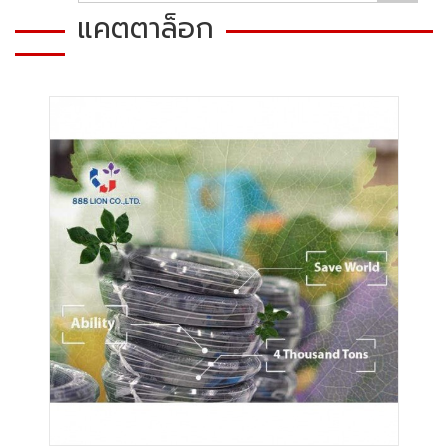
แคตตาล็อก