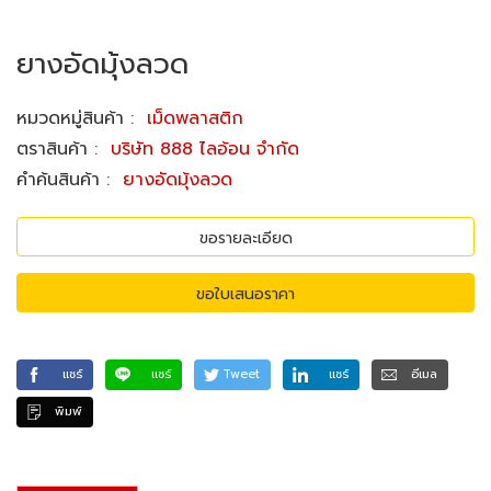
ยางอัดมุ้งลวด
หมวดหมู่สินค้า
:
เม็ดพลาสติก
ตราสินค้า
:
บริษัท 888 ไลอ้อน จำกัด
คำค้นสินค้า
:
ยางอัดมุ้งลวด
ขอรายละเอียด
ขอใบเสนอราคา
แชร์
แชร์
Tweet
แชร์
อีเมล
พิมพ์