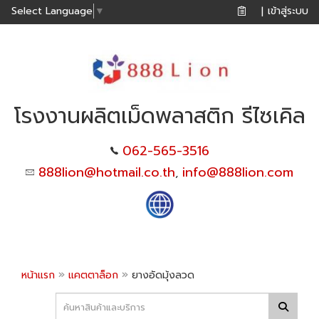
เข้าสู่ระบบ
Select Language
▼
|
โรงงานผลิตเม็ดพลาสติก รีไซเคิล
062-565-3516
888lion@hotmail.co.th
info@888lion.com
,
»
»
หน้าแรก
แคตตาล็อก
ยางอัดมุ้งลวด