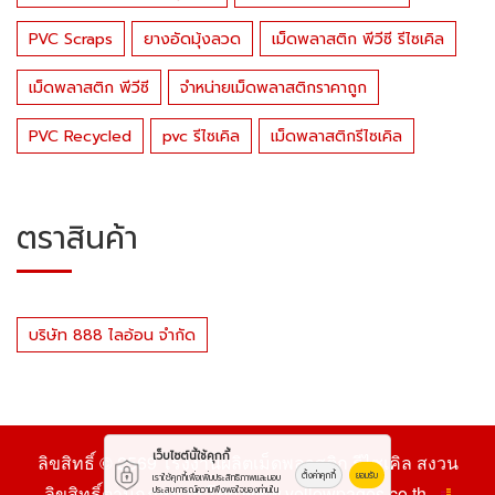
PVC Scraps
ยางอัดมุ้งลวด
เม็ดพลาสติก พีวีซี รีไซเคิล
เม็ดพลาสติก พีวีซี
จำหน่ายเม็ดพลาสติกราคาถูก
PVC Recycled
pvc รีไซเคิล
เม็ดพลาสติกรีไซเคิล
ตราสินค้า
บริษัท 888 ไลอ้อน จำกัด
เว็บไซต์นี้ใช้คุกกี้
ลิขสิทธิ์ © 2569
โรงงานผลิตเม็ดพลาสติก รีไซเคิล
สงวน
ตั้งค่าคุกกี้
ยอมรับ
เราใช้คุกกี้เพื่อเพิ่มประสิทธิภาพและมอบ
ลิขสิทธิ์ตามกฏหมาย โดย
www.yellowpages.co.th
ประสบการณ์ความพึงพอใจของท่านใน