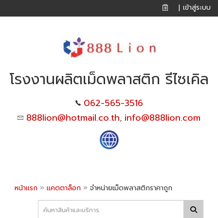
เข้าสู่ระบบ
|
โรงงานผลิตเม็ดพลาสติก รีไซเคิล
062-565-3516
888lion@hotmail.co.th
info@888lion.com
,
»
»
หน้าแรก
แคตตาล็อก
จำหน่ายเม็ดพลาสติกราคาถูก